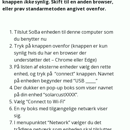
knappen
ikke
synlig. Skift til en anden browser,
eller prøv standarmetoden angivet ovenfor.
Tilslut SoBa enheden til denne computer som
du benytter nu
Tryk på knappen ovenfor (knappen er kun
synlig hvis du har en browser der
understøtter det – Chrome eller Edge)
På listen af eksterne enheder vælg den rette
enhed, og tryk på “connect” knappen. Navnet
på enheden begynder med “USB _____”
Der dukker en pop-up boks som viser navnet
på din enhed “solarcustXXXX”.
Vælg “Connect to Wi-Fi”
En ny boks med tilgængelige netværk viser
sig.
I menupunktet “Network” vælger du det
trådløse netværk som enheden skal tilsluttes.