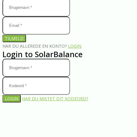
TILMELD
HAR DU ALLEREDE EN KONTO?
LOGIN
Login to SolarBalance
LOGIN
HAR DU MISTET DIT KODEORD?
HAR DU IKKE EN KONTO?
TILMELD
Nulstil kodeord
ENTER THE USERNAME OR E-MAIL YOU USED IN YOUR PROFILE.
A PASSWORD RESET LINK WILL BE SENT TO YOU BY EMAIL.