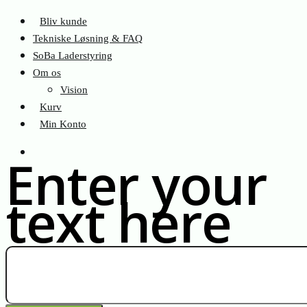
Bliv kunde
Tekniske Løsning & FAQ
SoBa Laderstyring
Om os
Vision
Kurv
Min Konto
Enter your
text here