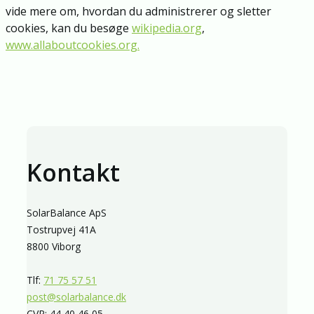
vide mere om, hvordan du administrerer og sletter
cookies, kan du besøge
wikipedia.org
,
www.allaboutcookies.org.
Kontakt
SolarBalance ApS
Tostrupvej 41A
8800 Viborg
Tlf:
71 75 57 51
post@solarbalance.dk
CVR: 44 40 46 05